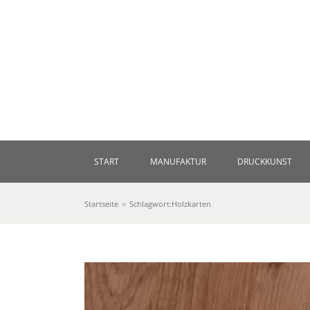
Zum
Inhalt
springen
START
MANUFAKTUR
DRUCKKUNST
Startseite
Schlagwort:
Holzkarten