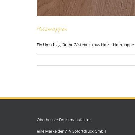
Holzmappen
Ein Umschlag für Ihr Gästebuch aus Holz – Holzmapp
Oberheuser Druckmanufaktur
eine Marke der V+V Sofortdruck GmbH