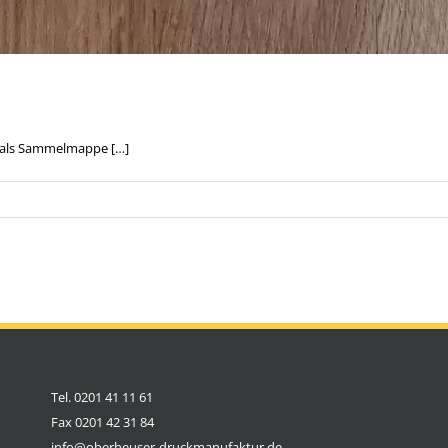
e als Sammelmappe […]
Tel. 0201 41 11 61
Fax 0201 42 31 84
info@oberheuser-druckmanufaktur.de