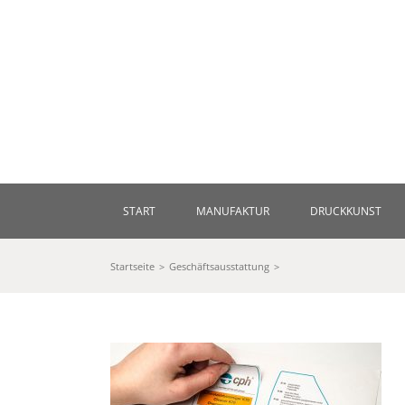
Zum
Inhalt
springen
START
MANUFAKTUR
DRUCKKUNST
Startseite
Geschäftsausstattung